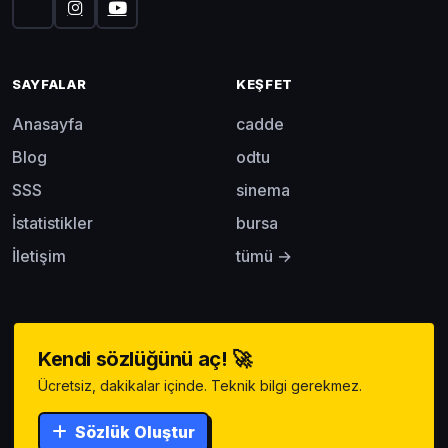
SAYFALAR
KEŞFET
Anasayfa
cadde
Blog
odtu
SSS
sinema
İstatistikler
bursa
İletişim
tümü →
Kendi sözlüğünü aç! 🚀
Ücretsiz, dakikalar içinde. Teknik bilgi gerekmez.
Sözlük Oluştur